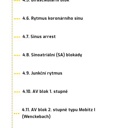
4.5. Bifascikulární blok
4.6. Rytmus koronárního sinu
4.7. Sinus arrest
4.8. Sinoatriální (SA) blokády
4.9. Junkční rytmus
4.10. AV blok 1. stupně
4.11. AV blok 2. stupně typu Mobitz I
(Wenckebach)