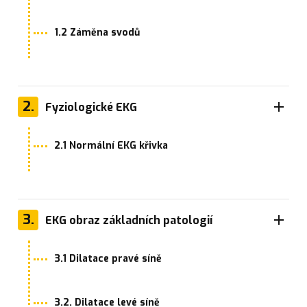
1.2 Záměna svodů
2.
Fyziologické EKG
2.1 Normální EKG křivka
3.
EKG obraz základních patologií
3.1 Dilatace pravé síně
3.2. Dilatace levé síně