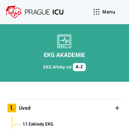
Menu
EKG AKADEMIE
EKG křivky od
A-Z
1.
Úvod
1.1 Základy EKG