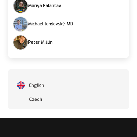
Mariya Kalantay
Michael Jenšovský, MD
Peter Mišún
English
Czech