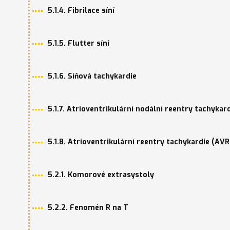
5.1.4. Fibrilace síní
5.1.5. Flutter síní
5.1.6. Síňová tachykardie
5.1.7. Atrioventrikulární nodální reentry tachyka
5.1.8. Atrioventrikulární reentry tachykardie (AV
5.2.1. Komorové extrasystoly
5.2.2. Fenomén R na T