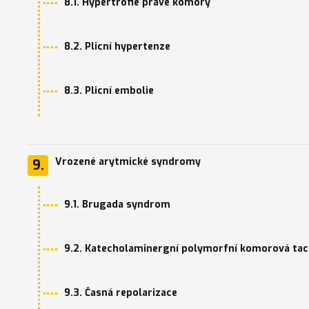
8.1. Hypertrofie pravé komory
8.2. Plicní hypertenze
8.3. Plicní embolie
Vrozené arytmické syndromy
9.
9.1. Brugada syndrom
9.2. Katecholaminergní polymorfní komorová tac
9.3. Časná repolarizace