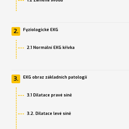
1.2 Záměna svodů
Fyziologické EKG
2.
2.1 Normální EKG křivka
EKG obraz základních patologií
3.
3.1 Dilatace pravé síně
3.2. Dilatace levé síně