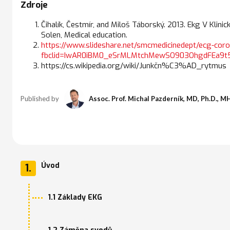
Zdroje
Čihalík, Čestmír, and Miloš Táborský. 2013. Ekg V Klini
Solen, Medical education.
https://www.slideshare.net/smcmedicinedept/ecg-cor
fbclid=IwAR0iBM0_eSrMLMtchMewSO903OhgdFEa9
https://cs.wikipedia.org/wiki/Junkčn%C3%AD_rytmus
Published by
Assoc. Prof. Michal Pazderník, MD, Ph.D., M
Úvod
1.
1.1 Základy EKG