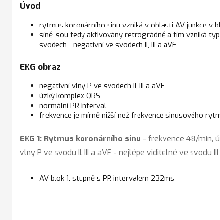
Úvod
rytmus koronárního sinu vzniká v oblasti AV junkce v bl
síně jsou tedy aktivovány retrográdně a tím vzniká typ
svodech - negativní ve svodech II, III a aVF
EKG obraz
negativní vlny P ve svodech II, III a aVF
úzký komplex QRS
normální PR interval
frekvence je mírně nižší než frekvence sinusového ryt
EKG 1: Rytmus koronárního sinu
- frekvence 48/min, 
vlny P ve svodu II, III a aVF - nejlépe viditelné ve svodu III
AV blok 1. stupně s PR intervalem 232ms