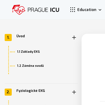
Education
Úvod
1.
1.1 Základy EKG
1.2 Záměna svodů
Fyziologické EKG
2.