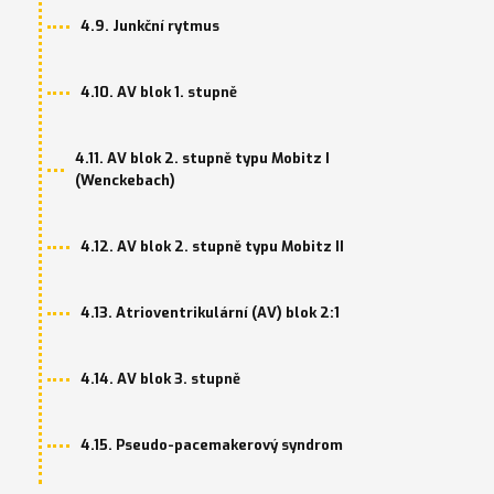
4.9. Junkční rytmus
4.10. AV blok 1. stupně
4.11. AV blok 2. stupně typu Mobitz I
(Wenckebach)
4.12. AV blok 2. stupně typu Mobitz II
4.13. Atrioventrikulární (AV) blok 2:1
4.14. AV blok 3. stupně
4.15. Pseudo-pacemakerový syndrom