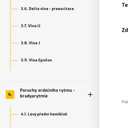
Te
3.6. Delta vlna - preexcitace
3.7. Vlna U
Zd
3.8. Vlna J
3.9. Vlna Epsilon
Poruchy srdečního rytmu -
4.
bradyarytmie
Pub
4.1. Levý přední hemiblok