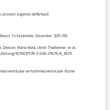
o provést urgentní defibrilaci)
m Basics To Essentials, December, 305-310.
 Denson, Maria Mela, Ulrich Thalheimer, et al.
://doi.org/10.1007/978-3-540-29676-8_1829.
ia/ventricular-arrhythmia/ventricular-flutter