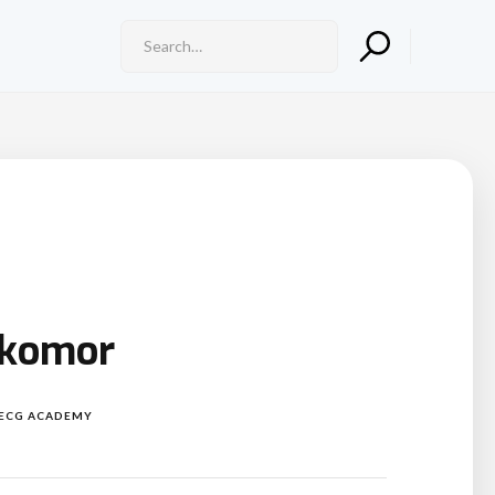
r komor
ECG ACADEMY