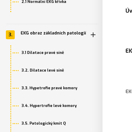
2.1 Normální EKG křivka
Ú
EKG obraz základních patologií
3.
EK
3.1 Dilatace pravé síně
3.2. Dilatace levé síně
3.3. Hypetrofie pravé komory
EK
3.4. Hypertrofie levé komory
3.5. Patologický kmit Q