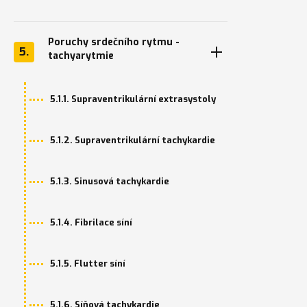
Poruchy srdečního rytmu -
5.
tachyarytmie
5.1.1. Supraventrikulární extrasystoly
5.1.2. Supraventrikulární tachykardie
5.1.3. Sinusová tachykardie
5.1.4. Fibrilace síní
5.1.5. Flutter síní
5.1.6. Síňová tachykardie