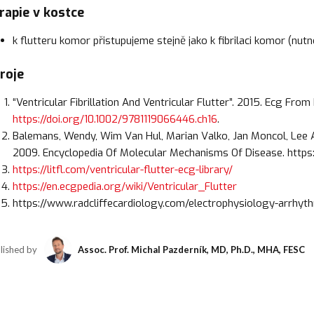
rapie v kostce
k flutteru komor přistupujeme stejně jako k fibrilaci komor (nutn
roje
“Ventricular Fibrillation And Ventricular Flutter”. 2015. Ecg Fro
https://doi.org/10.1002/9781119066446.ch16
.
Balemans, Wendy, Wim Van Hul, Marian Valko, Jan Moncol, Lee A.
2009. Encyclopedia Of Molecular Mechanisms Of Disease. https
https://litfl.com/ventricular-flutter-ecg-library/
https://en.ecgpedia.org/wiki/Ventricular_Flutter
https://www.radcliffecardiology.com/electrophysiology-arrhythm
lished by
Assoc. Prof. Michal Pazderník, MD, Ph.D., MHA, FESC