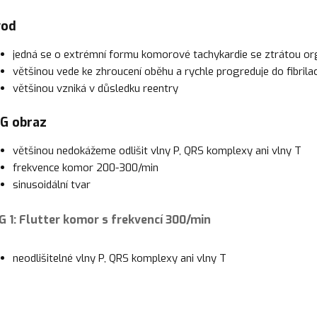
vod
jedná se o extrémní formu komorové tachykardie se ztrátou org
většinou vede ke zhroucení oběhu a rychle progreduje do fibril
většinou vzniká v důsledku reentry
G obraz
většinou nedokážeme odlišit vlny P, QRS komplexy ani vlny T
frekvence komor 200-300/min
sinusoidální tvar
G 1: Flutter komor s frekvencí 300/min
neodlišitelné vlny P, QRS komplexy ani vlny T