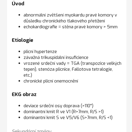
Úvod
abnormální zvětšení myokardu pravé komory v
důsledku chronického tlakového přetížení
echokardiografie = stěna pravé komory > 5mm
Etiologie
plicní hypertenze
závažná trikuspidální insuficience
vrozené srdeční vady = TGA (transpozice velkých
tepen), stenóza plicnice, Fallotova tetralogie,
etc.)
chronické plicní onemocnění
EKG obraz
deviace srdeční osy doprava (>110°)
dominantní kmit R ve V1 (R>7mm, R/S >1)
dominantní kmit S ve V5/V6 (S>7mm, R/S <1)
Sekundární změny