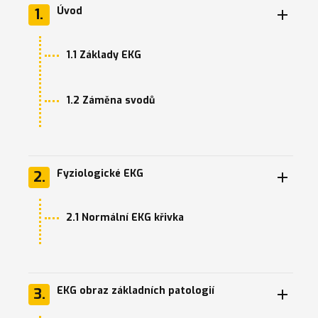
Úvod
1.
1.1 Základy EKG
1.2 Záměna svodů
Fyziologické EKG
2.
2.1 Normální EKG křivka
EKG obraz základních patologií
3.