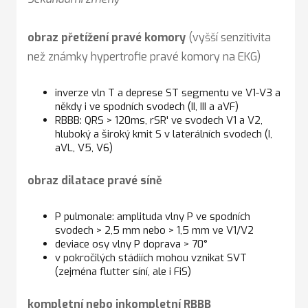
obraz přetížení pravé komory
(vyšší senzitivita
než známky hypertrofie pravé komory na EKG)
inverze vln T a deprese ST segmentu ve V1-V3 a
někdy i ve spodních svodech (II, III a aVF)
RBBB: QRS > 120ms, rSR' ve svodech V1 a V2,
hluboký a široký kmit S v laterálních svodech (I,
aVL, V5, V6)
obraz dilatace pravé síně
P pulmonale: amplituda vlny P ve spodních
svodech > 2,5 mm nebo > 1,5 mm ve V1/V2
deviace osy vlny P doprava > 70°
v pokročilých stádiích mohou vznikat SVT
(zejména flutter síní, ale i FiS)
kompletní nebo inkompletní RBBB