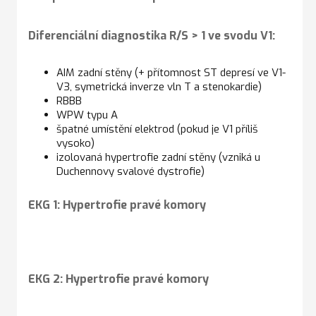
Diferenciální diagnostika R/S > 1 ve svodu V1:
AIM zadní stěny (+ přítomnost ST depresí ve V1-
V3, symetrická inverze vln T a stenokardie)
RBBB
WPW typu A
špatné umístění elektrod (pokud je V1 příliš
vysoko)
izolovaná hypertrofie zadní stěny (vzniká u
Duchennovy svalové dystrofie)
EKG 1: Hypertrofie pravé komory
EKG 2: Hypertrofie pravé komory