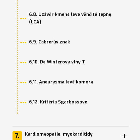
6.8. Uzávěr kmene levé věnčité tepny
(LCA)
6.9. Cabrerův znak
6.10. De Winterovy vlny T
6.11. Aneurysma levé komory
6.12. Kritéria Sgarbossové
Kardiomyopatie, myokarditidy
7.