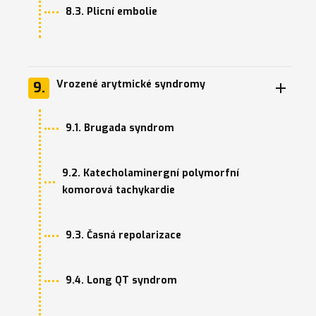
8.3. Plicní embolie
Vrozené arytmické syndromy
9.
9.1. Brugada syndrom
9.2. Katecholaminergní polymorfní
komorová tachykardie
9.3. Časná repolarizace
9.4. Long QT syndrom