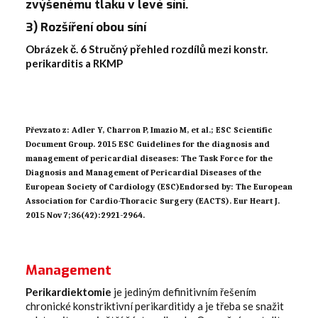
zvýšenému tlaku v levé síni.
3) Rozšíření obou síní
Obrázek č. 6 Stručný přehled rozdílů mezi konstr.
perikarditis a RKMP
Převzato z: Adler Y, Charron P, Imazio M, et al.; ESC Scientific
Document Group. 2015 ESC Guidelines for the diagnosis and
management of pericardial diseases: The Task Force for the
Diagnosis and Management of Pericardial Diseases of the
European Society of Cardiology (ESC)Endorsed by: The European
Association for Cardio-Thoracic Surgery (EACTS). Eur Heart J.
2015 Nov 7;36(42):2921-2964.
‍Management
Perikardiektomie
je jediným definitivním řešením
chronické konstriktivní perikarditidy a je třeba se snažit