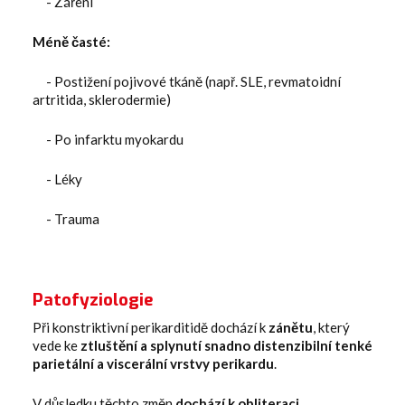
- Záření
Méně časté:
- Postižení pojivové tkáně (např. SLE, revmatoidní
artritida, sklerodermie)
- Po infarktu myokardu
- Léky
- Trauma
Patofyziologie
Při konstriktivní perikarditidě dochází k
zánětu
, který
vede ke
ztluštění a splynutí snadno distenzibilní tenké
parietální a viscerální vrstvy perikardu
.
‍V důsledku těchto změn
dochází k obliteraci