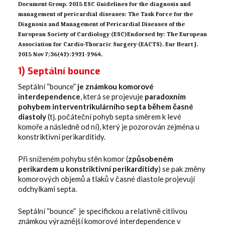
Document Group. 2015 ESC Guidelines for the diagnosis and
management of pericardial diseases: The Task Force for the
Diagnosis and Management of Pericardial Diseases of the
European Society of Cardiology (ESC)Endorsed by: The European
Association for Cardio-Thoracic Surgery (EACTS). Eur Heart J.
2015 Nov 7;36(42):2921-2964.
1) Septální bounce
Septální “bounce”
je známkou komorové
interdependence
, která se projevuje
paradoxním
pohybem interventrikulárního septa během časné
diastoly
(tj. počáteční pohyb septa směrem k levé
komoře a následně od ní), který je pozorován zejména u
konstriktivní perikarditidy.
Při sníženém pohybu stěn komor (
způsobeném
perikardem u konstriktivní perikarditidy
) se pak změny
komorových objemů a tlaků v časné diastole projevují
odchylkami septa.
Septální “bounce” je specifickou a relativně citlivou
známkou výraznější komorové interdependence v