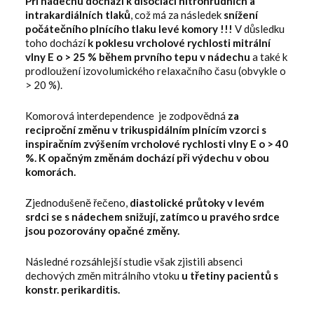
Při nádechu dochází k disociaci nitrohrudních a
intrakardiálních tlaků
, což má za následek
snížení
počátečního plnícího tlaku levé komory !!!
V důsledku
toho dochází
k poklesu vrcholové rychlosti mitrální
vlny E o > 25 % během prvního tepu v nádechu
a také k
prodloužení izovolumického relaxačního času (obvykle o
> 20 %).
Komorová interdependence je zodpovědná
za
reciproční změnu v trikuspidálním plnícím vzorci s
inspiračním zvýšením vrcholové rychlosti vlny E o > 40
%. K opačným změnám dochází při výdechu v obou
komorách.
Zjednodušeně řečeno,
diastolické průtoky v levém
srdci se s nádechem snižují, zatímco u pravého srdce
jsou pozorovány opačné změny.
Následné rozsáhlejší studie však zjistili absenci
dechových změn mitrálního vtoku
u třetiny pacientů s
konstr. perikarditis.