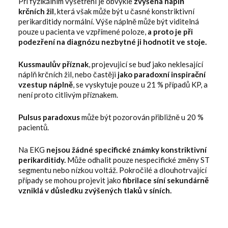
Při fyzikálním vyšetření je obvykle
zvýšená náplň
krčních žil
, která však může být u časné konstriktivní
perikarditidy normální. Výše náplně může být viditelná
pouze u pacienta ve vzpřímené poloze,
a proto je při
podezření na diagnózu nezbytné ji hodnotit ve stoje.
Kussmaulův příznak
, projevujicí se buď jako neklesající
náplň krčních žil, nebo častěji
jako paradoxní inspirační
vzestup náplně
, se vyskytuje pouze u 21 % případů KP, a
není proto citlivým příznakem.
Pulsus paradoxus
může být pozorován přibližně u 20 %
pacientů.
Na EKG
nejsou žádné specifické známky
konstriktivní
perikarditidy.
Může odhalit pouze nespecifické změny ST
segmentu nebo nízkou voltáž. Pokročilé a dlouhotrvající
případy se mohou projevit jako
fibrilace síní sekundárně
vzniklá v důsledku zvýšených tlaků v síních.