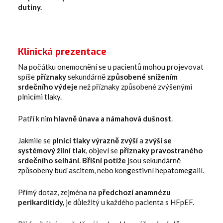
dutiny.
Klinická prezentace
Na počátku onemocnění se u pacientů mohou projevovat
spíše
příznaky
sekundárně
způsobené snížením
srdečního výdeje
než příznaky způsobené zvýšenými
plnicími tlaky.
Patří k nim
hlavně únava a námahová dušnost
.
Jakmile se
plnící tlaky výrazně zvýší
a
zvýší se
systémový žilní tlak
, objeví se
příznaky pravostraného
srdečního selhání
.
Břišní potíže
jsou sekundárně
způsobeny buď ascitem, nebo kongestivní hepatomegalií.
Přímý dotaz, zejména na
předchozí anamnézu
perikarditidy,
je důležitý u každého pacienta s HFpEF.