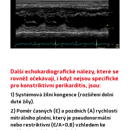
Další echokardiografické nálezy, které se
rovněž očekávají, i když nejsou specifické
pro konstriktivní perikarditis, jsou:
1) Systémová žilní kongesce (rozšíření dolní
duté žíly).
2) Poměr časných (E) a pozdních (A) rychlostí
mitrálního plnění, který je pseudonormální
nebo restriktivní (E/A>0,8) vzhledem ke