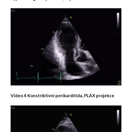
Video 4 Konstriktivní perikarditida, PLAX projekce