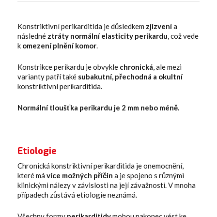
Konstriktivní perikarditida je důsledkem
zjizvení
a
následné
ztráty normální elasticity perikardu
, což vede
k
omezení plnění komor
.
Konstrikce perikardu je obvykle
chronická
, ale mezi
varianty patří také
subakutní, přechodná a okultní
konstriktivní perikarditida.
Normální tloušťka perikardu je 2 mm nebo méně.
Etiologie
Chronická konstriktivní perikarditida je onemocnění,
které má
více možných příčin
a je spojeno s různými
klinickými nálezy v závislosti na její závažnosti. V mnoha
případech zůstává etiologie neznámá.
Všechny formy
perikarditidy
mohou nakonec vést ke