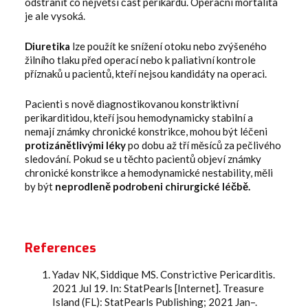
odstranit co největší část perikardu. Operační mortalita
je ale vysoká.
Diuretika
lze použít ke snížení otoku nebo zvýšeného
žilního tlaku před operací nebo k paliativní kontrole
příznaků u pacientů, kteří nejsou kandidáty na operaci.
Pacienti s nově diagnostikovanou konstriktivní
perikarditidou, kteří jsou hemodynamicky stabilní a
nemají známky chronické konstrikce, mohou být léčeni
protizánětlivými léky
po dobu až tří měsíců za pečlivého
sledování. Pokud se u těchto pacientů objeví známky
chronické konstrikce a hemodynamické nestability, měli
by být
neprodleně podrobeni chirurgické léčbě.
References
Yadav NK, Siddique MS. Constrictive Pericarditis.
2021 Jul 19. In: StatPearls [Internet]. Treasure
Island (FL): StatPearls Publishing; 2021 Jan–.