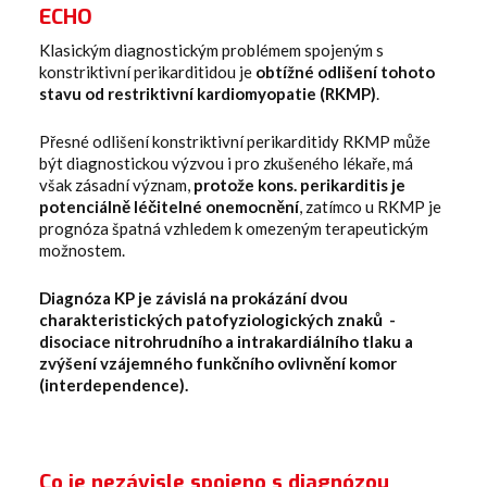
ECHO
Klasickým diagnostickým problémem spojeným s
konstriktivní perikarditidou je
obtížné odlišení tohoto
stavu od restriktivní kardiomyopatie (RKMP)
.
Přesné odlišení konstriktivní perikarditidy RKMP může
být diagnostickou výzvou i pro zkušeného lékaře, má
však zásadní význam,
protože kons. perikarditis je
potenciálně léčitelné onemocnění
, zatímco u RKMP je
prognóza špatná vzhledem k omezeným terapeutickým
možnostem.
Diagnóza KP je závislá na prokázání dvou
charakteristických patofyziologických znaků -
disociace nitrohrudního a intrakardiálního tlaku a
zvýšení vzájemného funkčního ovlivnění komor
(interdependence).
Co je nezávisle spojeno s diagnózou