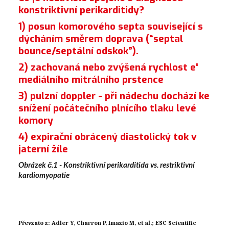
konstriktivní perikarditidy?
1) posun komorového septa související s
dýcháním směrem doprava (“septal
bounce/septální odskok”).
2) zachovaná nebo zvýšená rychlost e'
mediálního mitrálního prstence
3) pulzní doppler - při nádechu dochází ke
snížení počátečního plnícího tlaku levé
komory
4) expirační obrácený diastolický tok v
jaterní žíle
Obrázek č.1 - Konstriktivní perikarditida vs. restriktivní
kardiomyopatie
Převzato z: Adler Y, Charron P, Imazio M, et al.; ESC Scientific