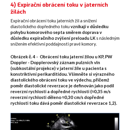
4) Expirační obrácení toku v jaterních
žilách
Expirační obrácení toku jaterních žil a snížení
diastolického dopředného toku
vznikají v důsledku
pohybu komorového septa směrem doprava v
důsledku expiračního zvýšení preloadu LK
s následným
snížením efektivní poddajnosti pravé komory.
Obrázek č. 4 - Obrácení toku jaterní žilou u KP, PW
Doppler - Dopplerovský záznam pulzních vln
(subkostální projekce) v jaterní žíle u pacienta s
konstriktivní perikarditidou. Všimněte si výrazného
diastolického obrácení toku ve výdechu, přičemž
poměr diastolické reverzace je definován jako podíl
reverzní rychlosti a dopředné rychlosti (≈0,35 m/s
reverzní rychlosti děleno ≈0,30 cm/s dopředné
rychlosti toku dává poměr diastolické reverzace 1,2).