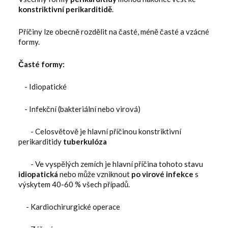
konstriktivní perikarditidě
.
Příčiny lze obecně rozdělit na časté, méně časté a vzácné
formy.
Časté formy:
- Idiopatické
- Infekční (bakteriální nebo virová)
- Celosvětově je hlavní příčinou konstriktivní
perikarditidy
tuberkulóza
- Ve vyspělých zemích je hlavní příčina tohoto stavu
idiopatická
nebo může vzniknout
po virové infekce
s
výskytem 40-60 % všech případů.
- Kardiochirurgické operace