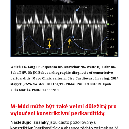
Welch TD, Ling LH, Espinosa RE, Anavekar NS, Wiste HJ, Lahr BD,
Schaff HV, Oh JK. Echocardiographic diagnosis of constrictive
pericarditis: Mayo Clinic criteria. Circ Cardiovasc Imaging. 2014
May;7(3):526-34. doi: 10.1161/CIRCIMAGING.113.001613. Epub
2014 Mar 14. PMID: 24633783.
M-‍Mód může být také velmi důležitý pro
vyloučení konstriktivní perikarditidy.
‍Následující známky
jsou často pozorovány u
konstriktivní perikarditidy a absence těchto známek na M