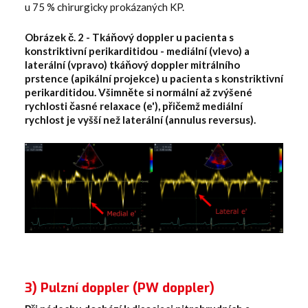
u 75 % chirurgicky prokázaných KP.
Obrázek č. 2 - Tkáňový doppler u pacienta s
konstriktivní perikarditidou - mediální (vlevo) a
laterální (vpravo) tkáňový doppler mitrálního
prstence (apikální projekce) u pacienta s konstriktivní
perikarditidou. Všimněte si normální až zvýšené
rychlosti časné relaxace (e'), přičemž mediální
rychlost je vyšší než laterální (annulus reversus).
3) Pulzní doppler (PW doppler)