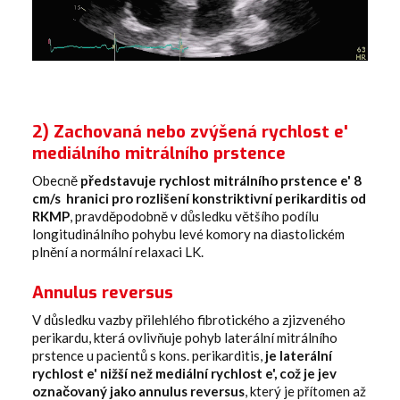
2) Zachovaná nebo zvýšená rychlost e'
mediálního mitrálního prstence
Obecně
představuje rychlost mitrálního prstence e' 8
cm/s hranici pro rozlišení konstriktivní perikarditis od
RKMP
, pravděpodobně v důsledku většího podílu
longitudinálního pohybu levé komory na diastolickém
plnění a normální relaxaci LK.
Annulus reversus
V důsledku vazby přilehlého fibrotického a zjizveného
perikardu, která ovlivňuje pohyb laterální mitrálního
prstence u pacientů s kons. perikarditis,
je laterální
rychlost e' nižší než mediální rychlost e', což je jev
označovaný jako annulus reversus
, který je přítomen až