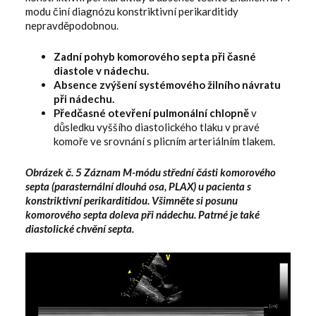
modu činí diagnózu konstriktivní perikarditidy
nepravděpodobnou.
Zadní pohyb komorového septa při časné
diastole v nádechu.
Absence zvýšení systémového žilního návratu
při nádechu.
Předčasné otevření pulmonální chlopně
v
důsledku vyššího diastolického tlaku v pravé
komoře ve srovnání s plicním arteriálním tlakem.
Obrázek č. 5 Záznam M-módu střední části komorového
septa (parasternální dlouhá osa, PLAX) u pacienta s
konstriktivní perikarditidou. Všimněte si posunu
komorového septa doleva při nádechu. Patrné je také
diastolické chvění septa.