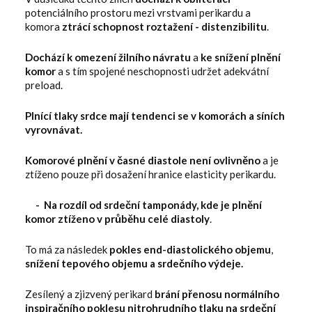
potenciálního prostoru mezi vrstvami perikardu a
komora
ztrácí schopnost roztažení - distenzibilitu
.
Dochází k omezení žilního návratu
a
ke snížení plnění
komor
a s tím spojené neschopnosti udržet adekvátní
preload.
Plnící tlaky srdce mají tendenci se v komorách a síních
vyrovnávat.
Komorové plnění v časné diastole není ovlivněno
a je
ztíženo pouze při dosažení hranice elasticity perikardu.
- Na rozdíl od srdeční tamponády, kde je plnění
komor ztíženo v průběhu celé diastoly
.
To má za následek
pokles end-diastolického objemu
,
snížení tepového objemu a srdečního výdeje.
Zesílený a zjizvený perikard
brání přenosu normálního
inspiračního poklesu nitrohrudního tlaku na srdeční